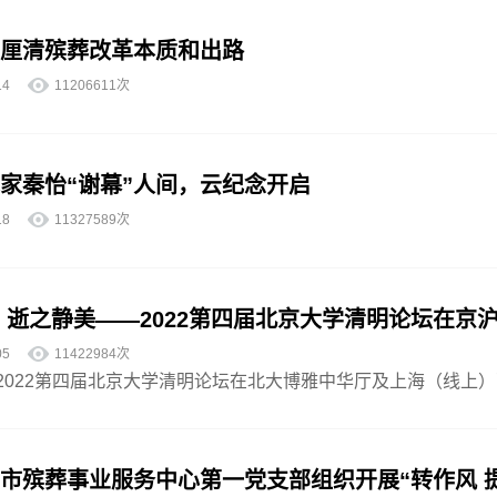
厘清殡葬改革本质和出路
6-14
11206611次
家秦怡“谢幕”人间，云纪念开启
5-18
11327589次
 逝之静美——2022第四届北京大学清明论坛在京
5-05
11422984次
，2022第四届北京大学清明论坛在北大博雅中华厅及上海（线上
市殡葬事业服务中心第一党支部组织开展“转作风 提