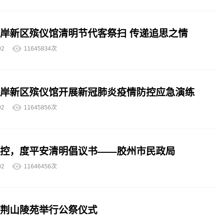
岸新区殡仪馆清明节代客祭扫 传递追思之情
4-02
11645834次
岸新区殡仪馆开展新冠肺炎疫情防控应急演练
4-02
11645856次
控，度平安清明倡议书——胶州市民政局
4-02
11646456次
荆山陵苑举行公祭仪式