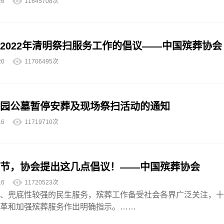
3-26
11645708次
2022年清明祭扫服务工作的倡议——中国殡葬协会
3-20
11706495次
园公墓暂停安葬及现场祭扫活动的通知
3-16
11719710次
节，协会提出这几点倡议！——中国殡葬协会
3-16
11720523次
、兜底性较强的民生服务，殡葬工作备受社会各界广泛关注，十
革和加强殡葬服务作出明确指示。……