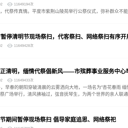
4-02
11649194次
，代祭传真情。平度市紫荆山陵苑举行公祭仪式，弥补群众不能
市暂停清明节现场祭扫，代客祭扫、网络祭扫有序开
4-02
11649428次
正清明，缅情代祭倡新风——市殡葬事业服务中心举
4-02
11649433次
午，早春的朝阳穿破清晨的云雾洒向大地，一场名为“杏花春雨 
祭广场举行，清风拂袖过，弦音抚琴生，为两个世界的亲人联通了
节期间暂停现场祭扫 倡导家庭追思、网络祭祀