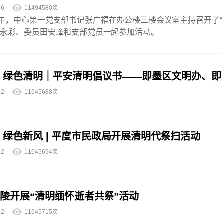
4-26
11494580次
上午，中心第一党支部书记张广福在办公楼三楼会议室主持召开了“转
永彩、委员田安峰和支部党员一起参加活动。
 绿色清明｜平安清明倡议书——即墨区文明办、
4-02
11645688次
 绿色新风 | 平度市民政局开展清明代祭扫活动
4-02
11645694次
陵开展“清明缅怀逝者共祭”活动
4-02
11645715次