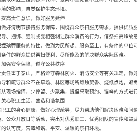
环境的影响，自觉保护生态环境。
、提高责任意识，做好服务延伸
面做好清明节接待服务保障，围绕群众祭扫服务需求，提供优质
误导、捆绑、强制或变相强制让群众消费的行为，借祭扫高峰故
把握殡葬服务的特性，做到为民所想、服务至上，有条件的单位
同条件的群众提供祭扫便利，尽所能及的解决群众实际困难。
、加强安全保障，遵守公共秩序
全责任重于泰山，严格遵守森林防火、消防安全等有关规定，做
劝导和疏导群众不在草场、林区等场所燃烛焚香、烧纸点炮，避
听从现场指挥，少停留、少聚集，提倡采取预约、错峰的方式进
、关心职工生活，营造和谐氛围
注职工的身心健康，做好心理疏导，尽力帮助他们解决困难和问
会、公众开放日等活动，突出对优秀职工、优秀团队的宣传和鼓励
作的认可度，营造和谐、平安、温暖的祭扫环境。