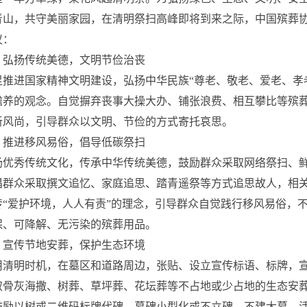
青山，共守美丽家园，在清明祭扫高峰即将到来之际，中国殡葬
议：
、弘扬传统美德，文明节俭治丧
足推进国家精神文明建设，弘扬中华民族“尊老、敬老、爱老、孝
赡养的观念。自觉摒弃丧事大操大办、铺张浪费、相互攀比等殡
新风尚，引导群众以文明、节俭的方式寄托哀思。
、推进移风易俗，倡导低碳祭扫
扬优秀传统文化，传承中华传统美德，鼓励群众采取网络祭扫、
倡群众采取撰文追忆、家庭追思、踏青遥祭等方式追思故人，相
传“爱护环境，人人有责”的理念，引导群众自觉践行移风易俗，
保、可降解、无污染的殡葬用品。
、宣传节地安葬，保护生态环境
用清明时机，在墓区和道路周边，张贴、设立宣传标语、标牌，
取骨灰海撒、树葬、草坪葬、花坛葬等不占地或少占地的生态安葬
鼓励以树或二维码标牌代碑、墓碑小型化或不立碑，不建大墓、