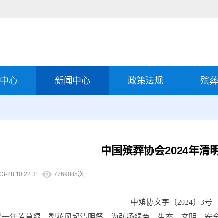
中心
新闻中心
政策法规
殡葬
中国殡葬协会2024年清
03-28 10:22:31
7769085次
中殡协文字〔2024〕3号
是一年芳草绿，梨花风起清明祭。为弘扬绿色、生态、文明、安