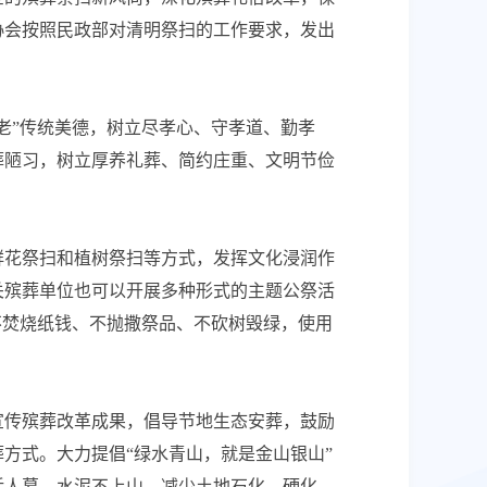
协会按照民政部对清明祭扫的工作要求，发出
老”传统美德，树立尽孝心、守孝道、勤孝
葬陋习，树立厚养礼葬、简约庄重、文明节俭
鲜花祭扫和植树祭扫等方式，发挥文化浸润作
关殡葬单位也可以开展多种形式的主题公祭活
不焚烧纸钱、不抛撒祭品、不砍树毁绿，使用
宣传殡葬改革成果，倡导节地生态安葬，鼓励
方式。大力提倡“绿水青山，就是金山银山”
活人墓，水泥不上山，减少土地石化、硬化，