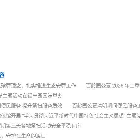
容
殡葬理念，扎实推进生态安葬工作——百龄园公墓 2026 年二
曙光主题活动在福宁园圆满举办
明便民服务 提升祭扫服务质效——百龄园公墓清明期间便民服务
仪馆开展 “学习贯彻习近平新时代中国特色社会主义思想” 主题
假期第三天各地祭扫活动安全平稳有序
上，守护在生命的渡口