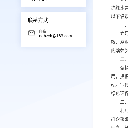
护绿水
以下倡
联系方式
一
邮箱
立
qdbzxh@163.com
敬、厚
的殡葬
二
弘
用，提
动。宣
绿色环
三
利
群众采
理念，