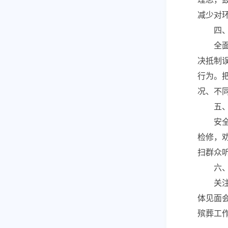
减少对
四
全
决抵制
行为。
况、不
五
安
检修，
扫群众
六
关
体见面
殡葬工