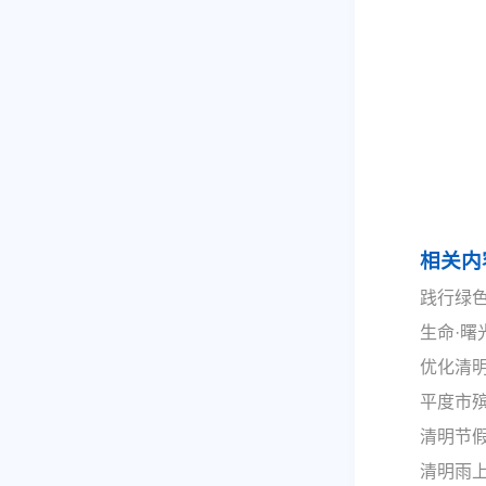
相关内
践行绿色
生命·
优化清
平度市殡
清明节
清明雨