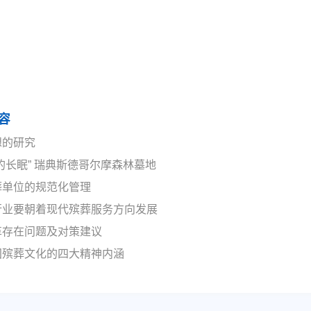
容
想的研究
的长眠” 瑞典斯德哥尔摩森林墓地
葬单位的规范化管理
行业要朝着现代殡葬服务方向发展
革存在问题及对策建议
国殡葬文化的四大精神内涵