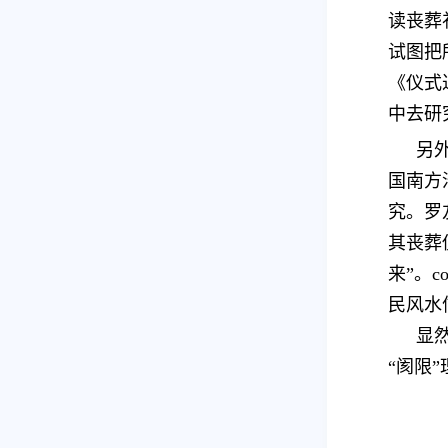
读丧葬
试图把
《仪式
中去研
另
国南方
究。罗友
其丧葬
来”。c
民风水
显
“阂限