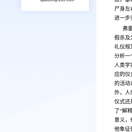
尸身左
进一步
弗
假杀及
礼仪规
分析一
人类学
应的仪
的活动
外，人
仪式还
了“解
意义，
他象征