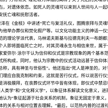
右，对遗体依恋。如死人的灵魂可以来到人世间与人一起
安抚亡魂和抚慰活者。
雷泽在《金枝》中讲述
“死亡与复活礼仪，图腾崇拜与灵
为他举办葬仪和焚化假尸等。以文化功能主义的神话一仪
范的理论学派代表，马林诺夫斯基与拉德克利夫一布朗都
个人即将面临死亡之时，对其灵魂永生与相信来世，属于
家爱弥尔·涂尔干认为信仰和仪式是宗教现象的两个基本
式所构成，同时，他认为宗教中的仪式活动远甚于信仰体
总称，具有神圣与世俗性”。他还指出“死人是神圣的，
们理应自我克制和约束，这就是苦行仪式，所以说苦行仪
是消极膜拜，在丧葬仪式环节中皆有体现，即仪式中禁忌
释人类学”和“文化释义学”，以象征体系解读文化意义，
他认为“象征起源于社会关系的机制，象征无固定于意义
体的关系与相对位置去理解。”最后，以范热内普的过渡礼