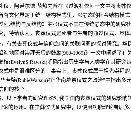
礼仪。阿诺尔德·范热内普在《过渡礼仪》一文中将丧葬仪
所有文化界定于统一结构模式里，以静态的社会结构模式
过程:结构与反结构》主张仪式不宜在传统静态中的研究
究，特纳认为，丧葬仪式是死者与生者的通过仪式，具体
外，有关丧葬仪式与信仰之间的关联问题的探讨研究。华
沿海地区对崇拜天后的鼓励(960-1960)》一文中阐述
枝(EvelynS.Rawski)明确指出历史学与人类学在其
仪式中是很难区分的。事实上，丧葬仪式属于祖先崇拜的
o华若璧(RubieWatson)在“华南墓祭仪式之政治”中
信仰的核心。
然，以上学者的研究理论对我国国内丧葬仪式的研究影响
”理论的运用。在丧葬仪式研究中，以使用功能理论者居多