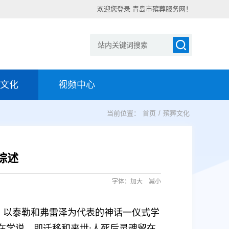
欢迎您登录 青岛市殡葬服务网！
文化
视频中心
当前位置：
首页
/
殡葬文化
综述
字体：
加大
减小
，以泰勒和弗雷泽为代表的神话一仪式学
在学说，即迁移和来世;人死后灵魂留在