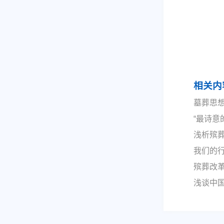
相关内
墓葬思
“最诗意
浅析殡
我们的
殡葬改
浅谈中